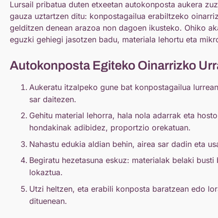
Lursail pribatua duten etxeetan autokonposta aukera zu
gauza uztartzen ditu: konpostagailua erabiltzeko oinarri
gelditzen denean arazoa non dagoen ikusteko. Ohiko a
eguzki gehiegi jasotzen badu, materiala lehortu eta mik
Autokonposta Egiteko Oinarrizko Urr
Aukeratu itzalpeko gune bat konpostagailua lurre
sar daitezen.
Gehitu material lehorra, hala nola adarrak eta host
hondakinak adibidez, proportzio orekatuan.
Nahastu edukia aldian behin, airea sar dadin eta us
Begiratu hezetasuna eskuz: materialak belaki busti
lokaztua.
Utzi heltzen, eta erabili konposta baratzean edo lor
dituenean.