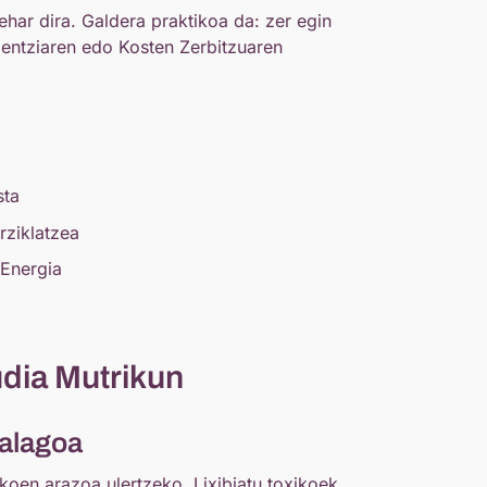
har dira. Galdera praktikoa da: zer egin
gentziaren edo Kosten Zerbitzuaren
sta
rziklatzea
 Energia
dia Mutrikun
balagoa
koen arazoa ulertzeko. Lixibiatu toxikoek