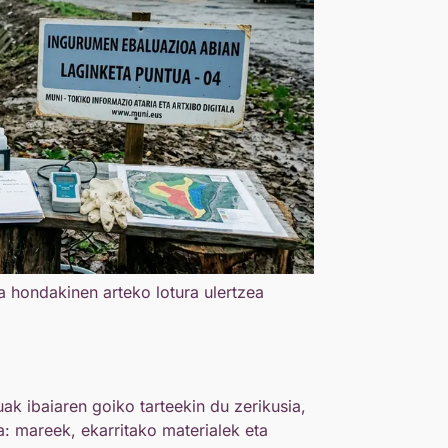
 hondakinen arteko lotura ulertzea
ak ibaiaren goiko tarteekin du zerikusia,
: mareek, ekarritako materialek eta