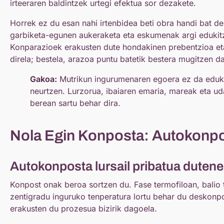
irteeraren baldintzek urtegi efektua sor dezakete.
Horrek ez du esan nahi irtenbidea beti obra handi bat de
garbiketa-egunen aukeraketa eta eskumenak argi edukitz
Konparazioek erakusten dute hondakinen prebentzioa eta
direla; bestela, arazoa puntu batetik bestera mugitzen da
Gakoa:
Mutrikun ingurumenaren egoera ez da eduki
neurtzen. Lurzorua, ibaiaren emaria, mareak eta ud
berean sartu behar dira.
Nola Egin Konposta: Autokonp
Autokonposta lursail pribatua dutene
Konpost onak beroa sortzen du. Fase termofiloan, balio t
zentigradu inguruko tenperatura lortu behar du deskonp
erakusten du prozesua bizirik dagoela.