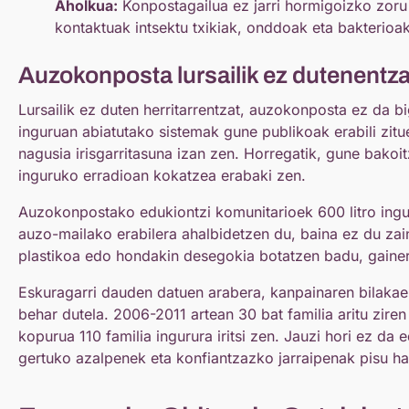
Aholkua:
Konpostagailua ez jarri hormigoizko zoru
kontaktuak intsektu txikiak, onddoak eta bakterioak
Auzokonposta lursailik ez dutenentza
Lursailik ez duten herritarrentzat, auzokonposta ez da 
inguruan abiatutako sistemak gune publikoak erabili zit
nagusia irisgarritasuna izan zen. Horregatik, gune bakoi
inguruko erradioan kokatzea erabaki zen.
Auzokonpostako edukiontzi komunitarioek 600 litro ing
auzo-mailako erabilera ahalbidetzen du, baina ez du zai
plastikoa edo hondakin desegokia botatzen badu, gainera
Eskuragarri dauden datuen arabera, kanpainaren bilakae
behar dutela. 2006-2011 artean 30 bat familia aritu zir
kopurua 110 familia ingurura iritsi zen. Jauzi hori ez da
gertuko azalpenek eta konfiantzazko jarraipenak pisu ha