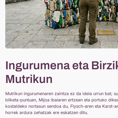
Ingurumena eta Birzi
Mutrikun
Mutrikun ingurumenaren zaintza ez da ideia urrun bat; s
bilketa-puntuan, Mijoa ibaiaren ertzean eta portuko dik
kostaldeko nortasun sendoa du, Flysch-aren eta Karst-are
horrek ardura zehatzak ere eskatzen ditu.