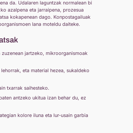
zena da. Udalaren laguntzak normalean bi
zko azalpena eta jarraipena, prozesua
katsa kokapenean dago. Konpostagailuak
roorganismoen lana moteldu daiteke.
atsak
an zuzenean jartzeko, mikroorganismoak
o lehorrak, eta material hezea, sukaldeko
ain txarrak saihesteko.
 baten antzeko ukitua izan behar du, ez
ategian kolore iluna eta lur-usain garbia