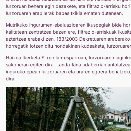
lurzoruan behera egin dezakete, eta filtrazio-arrisku hor
lurzoruaren erabilerak babes txikia ematen dutenean.
Mutrikuko ingurumen-ebaluazioaren ikuspegiak bide hor
kalitatean zentratzea bazen ere, filtrazio-arriskuak ikusit
aztertzea erabaki zen. 183/2003 Dekretuaren araberako
horregatik lotzen ditu hondakinen kudeaketa, lurzoruare
Haizea Ikerketa SLren lan-esparruan, lurzoruaren lagink
sakoneran egiten dira. Landa-lana udaberrian antolatzea
inguruko epean lurzoruaren eta uraren egoera behatzek
dira.