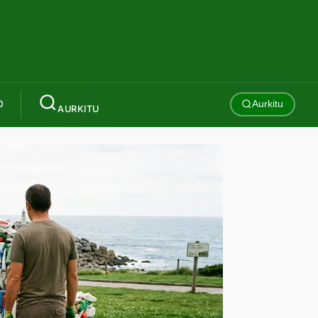
O
Aurkitu
AURKITU