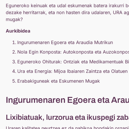
Eguneroko keinuak eta udal eskumenak batera irakurri be
dezake herritarrak, eta non hasten dira udalaren, URA a
mugak?
Aurkibidea
Ingurumenaren Egoera eta Araudia Mutrikun
Nola Egin Konposta: Autokonposta eta Auzokonpo
Eguneroko Ohiturak: Ontziak eta Medikamentuak Bi
Ura eta Energia: Mijoa Ibaiaren Zaintza eta Olatuen
Erabakiguneak eta Eskumenen Mugak
Ingurumenaren Egoera eta Arau
Lixibiatuak, lurzorua eta ikuspegi za
Uraren kalitatea neurtzea ez da nahikoa hondakin organi