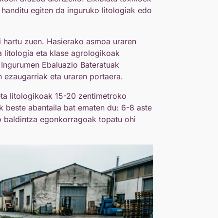
i handitu egiten da inguruko litologiak edo
i hartu zuen. Hasierako asmoa uraren
a litologia eta klase agrologikoak
 Ingurumen Ebaluazio Bateratuak
n ezaugarriak eta uraren portaera.
eta litologikoak 15-20 zentimetroko
k beste abantaila bat ematen du: 6-8 aste
o baldintza egonkorragoak topatu ohi