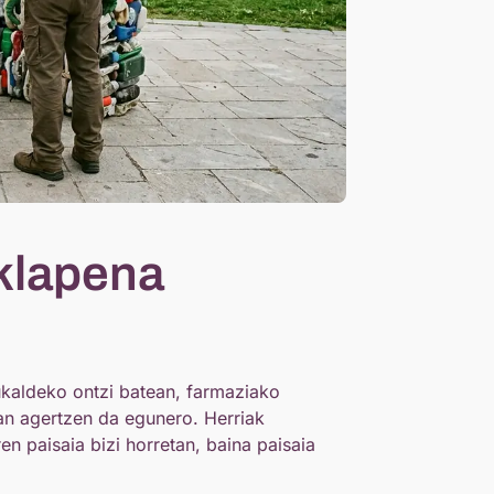
klapena
ukaldeko ontzi batean, farmaziako
ean agertzen da egunero. Herriak
n paisaia bizi horretan, baina paisaia