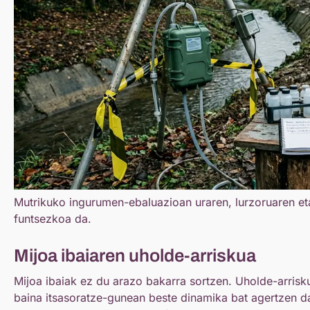
Mutrikuko ingurumen-ebaluazioan uraren, lurzoruaren eta
funtsezkoa da.
Mijoa ibaiaren uholde-arriskua
Mijoa ibaiak ez du arazo bakarra sortzen. Uholde-arrisku
baina itsasoratze-gunean beste dinamika bat agertzen da