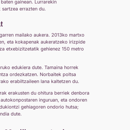
 baten gainean. Lurrarekin
 sartzea errazten du.
t
bigarren mailako aukera. 2013ko martxo
uen, eta kokapenak aukeratzeko irizpide
tza etxebizitzetatik gehienez 150 metro
uruko edukiera dute. Tamaina horrek
ntza ordezkatzen. Norbaitek poltsa
ko erabiltzaileen lana kaltetzen du.
rak erakusten du ohitura berriek denbora
en autokonpostaren inguruan, eta ondoren
 edukiontzi gehiagoren ondorio hutsa;
ndia dute.