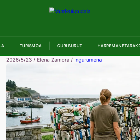
LA
TURISMOA
GURI BURUZ
HARREMANETARAK
2026/5/23
/
Elena Zamora
/
Ingurumena