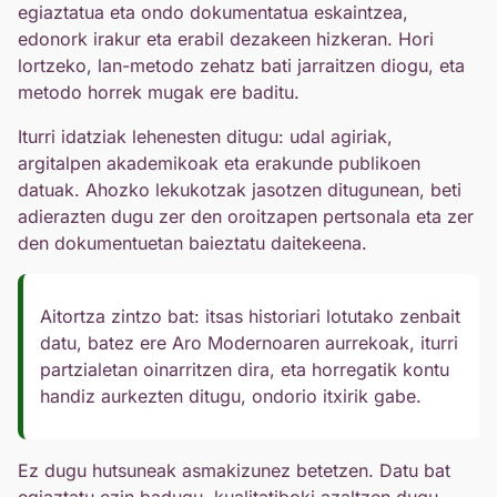
egiaztatua eta ondo dokumentatua eskaintzea,
edonork irakur eta erabil dezakeen hizkeran. Hori
lortzeko, lan-metodo zehatz bati jarraitzen diogu, eta
metodo horrek mugak ere baditu.
Iturri idatziak lehenesten ditugu: udal agiriak,
argitalpen akademikoak eta erakunde publikoen
datuak. Ahozko lekukotzak jasotzen ditugunean, beti
adierazten dugu zer den oroitzapen pertsonala eta zer
den dokumentuetan baieztatu daitekeena.
Aitortza zintzo bat: itsas historiari lotutako zenbait
datu, batez ere Aro Modernoaren aurrekoak, iturri
partzialetan oinarritzen dira, eta horregatik kontu
handiz aurkezten ditugu, ondorio itxirik gabe.
Ez dugu hutsuneak asmakizunez betetzen. Datu bat
egiaztatu ezin badugu, kualitatiboki azaltzen dugu,