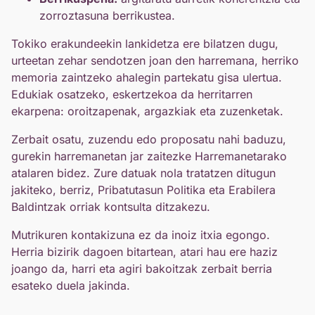
zorroztasuna berrikustea.
Tokiko erakundeekin lankidetza ere bilatzen dugu,
urteetan zehar sendotzen joan den harremana, herriko
memoria zaintzeko ahalegin partekatu gisa ulertua.
Edukiak osatzeko, eskertzekoa da herritarren
ekarpena: oroitzapenak, argazkiak eta zuzenketak.
Zerbait osatu, zuzendu edo proposatu nahi baduzu,
gurekin harremanetan jar zaitezke Harremanetarako
atalaren bidez. Zure datuak nola tratatzen ditugun
jakiteko, berriz, Pribatutasun Politika eta Erabilera
Baldintzak orriak kontsulta ditzakezu.
Mutrikuren kontakizuna ez da inoiz itxia egongo.
Herria bizirik dagoen bitartean, atari hau ere haziz
joango da, harri eta agiri bakoitzak zerbait berria
esateko duela jakinda.