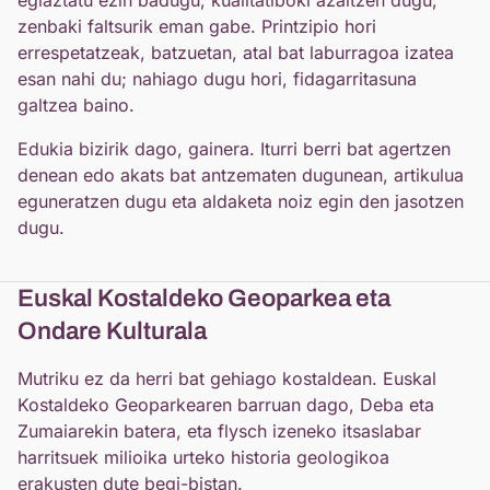
zenbaki faltsurik eman gabe. Printzipio hori
errespetatzeak, batzuetan, atal bat laburragoa izatea
esan nahi du; nahiago dugu hori, fidagarritasuna
galtzea baino.
Edukia bizirik dago, gainera. Iturri berri bat agertzen
denean edo akats bat antzematen dugunean, artikulua
eguneratzen dugu eta aldaketa noiz egin den jasotzen
dugu.
Euskal Kostaldeko Geoparkea eta
Ondare Kulturala
Mutriku ez da herri bat gehiago kostaldean. Euskal
Kostaldeko Geoparkearen barruan dago, Deba eta
Zumaiarekin batera, eta flysch izeneko itsaslabar
harritsuek milioika urteko historia geologikoa
erakusten dute begi-bistan.