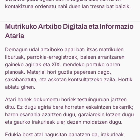
kontakizuna ordenatu nahi duen lan tresna bat baizik.
Mutrikuko Artxibo Digitala eta Informazio
Ataria
Demagun udal artxiboko apal bat: itsas matrikulen
liburuak, parrokia-erregistroak, baleen arrantzaren
gaineko agiriak eta XIX. mendeko portuko obren
planoak. Material hori guztia paperean dago,
sakabanatuta, eta askotan kontsultatzeko zaila. Hortik
abiatu ginen.
Atari honek dokumentu horiek testuinguruan jartzen
ditu. Ez dugu agiria bere horretan eskaintzen bakarrik;
haren esanahia azaltzen dugu, garaiarekin lotzen dugu
eta gaurko irakurleak uler dezan moldatzen dugu.
Edukia bost atal nagusitan banatzen da, irakurleak