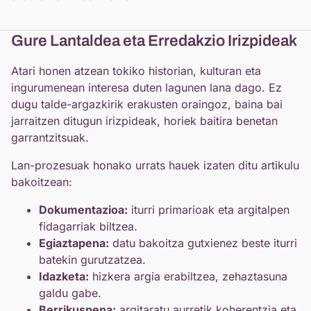
Gure Lantaldea eta Erredakzio Irizpideak
Atari honen atzean tokiko historian, kulturan eta
ingurumenean interesa duten lagunen lana dago. Ez
dugu talde-argazkirik erakusten oraingoz, baina bai
jarraitzen ditugun irizpideak, horiek baitira benetan
garrantzitsuak.
Lan-prozesuak honako urrats hauek izaten ditu artikulu
bakoitzean:
Dokumentazioa:
iturri primarioak eta argitalpen
fidagarriak biltzea.
Egiaztapena:
datu bakoitza gutxienez beste iturri
batekin gurutzatzea.
Idazketa:
hizkera argia erabiltzea, zehaztasuna
galdu gabe.
Berrikuspena:
argitaratu aurretik koherentzia eta