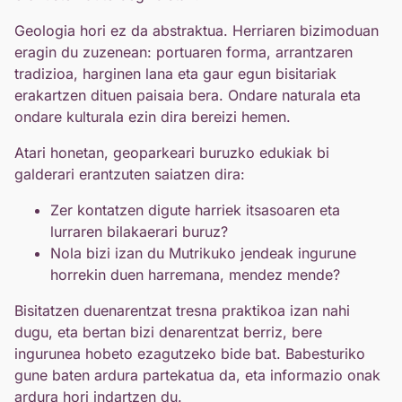
Geologia hori ez da abstraktua. Herriaren bizimoduan
eragin du zuzenean: portuaren forma, arrantzaren
tradizioa, harginen lana eta gaur egun bisitariak
erakartzen dituen paisaia bera. Ondare naturala eta
ondare kulturala ezin dira bereizi hemen.
Atari honetan, geoparkeari buruzko edukiak bi
galderari erantzuten saiatzen dira:
Zer kontatzen digute harriek itsasoaren eta
lurraren bilakaerari buruz?
Nola bizi izan du Mutrikuko jendeak ingurune
horrekin duen harremana, mendez mende?
Bisitatzen duenarentzat tresna praktikoa izan nahi
dugu, eta bertan bizi denarentzat berriz, bere
ingurunea hobeto ezagutzeko bide bat. Babesturiko
gune baten ardura partekatua da, eta informazio onak
ardura hori indartzen du.