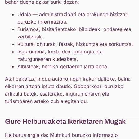
behar duena azkar aurki dezan:
Udala — administrazioari eta erakunde bizitzari
buruzko informazioa.
Turismoa, bisitarientzako ibilbideak, ondarea eta
zerbitzuak.
Kultura, ohiturak, festak, hizkuntza eta sorkuntza.
Ingurumena, kostaldea, geologia eta
naturgunearen kudeaketa.
Albisteak, herriko gertaeren jarraipena.
Atal bakoitza modu autonomoan irakur daiteke, baina
elkarren artean lotuta daude. Geoparkeari buruzko
artikulu batek, esaterako, ingurumenaren eta
turismoaren arteko zubia egiten du.
Gure Helburuak eta Ikerketaren Mugak
Helburua argia da: Mutrikuri buruzko informazio