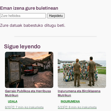
Eman izena gure buletinean
Harpidetu
Zure datuak babestuko ditugu beti.
Sigue leyendo
Garraio Publikoa eta Herribusa
Ingurumena eta Birziklapena
Mutrikun
Mutrikun
UDALA
INGURUMENA
6/10
|
⏰ 7 min-ko irakurketa
5/23
|
⏰ 8 min-ko irakurketa