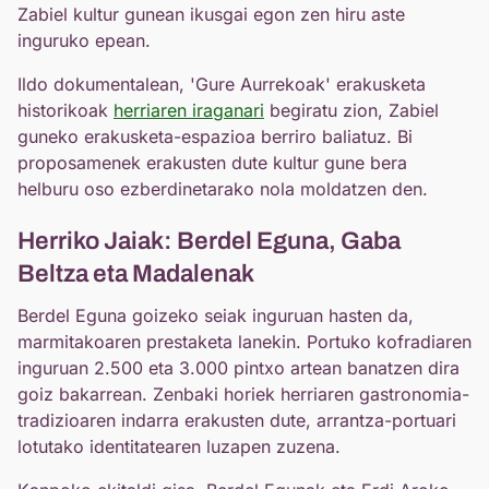
Zabiel kultur gunean ikusgai egon zen hiru aste
inguruko epean.
Ildo dokumentalean, 'Gure Aurrekoak' erakusketa
historikoak
herriaren iraganari
begiratu zion, Zabiel
guneko erakusketa-espazioa berriro baliatuz. Bi
proposamenek erakusten dute kultur gune bera
helburu oso ezberdinetarako nola moldatzen den.
Herriko Jaiak: Berdel Eguna, Gaba
Beltza eta Madalenak
Berdel Eguna goizeko seiak inguruan hasten da,
marmitakoaren prestaketa lanekin. Portuko kofradiaren
inguruan 2.500 eta 3.000 pintxo artean banatzen dira
goiz bakarrean. Zenbaki horiek herriaren gastronomia-
tradizioaren indarra erakusten dute, arrantza-portuari
lotutako identitatearen luzapen zuzena.