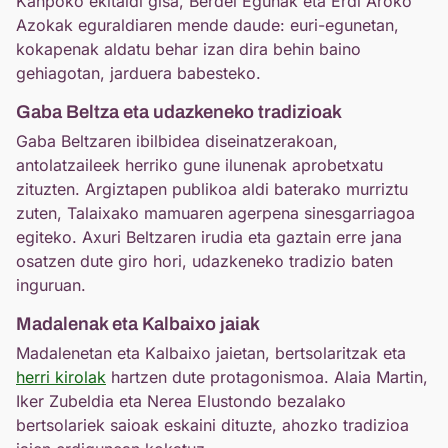
Kanpoko ekitaldi gisa, Berdel Egunak eta Erdi Aroko
Azokak eguraldiaren mende daude: euri-egunetan,
kokapenak aldatu behar izan dira behin baino
gehiagotan, jarduera babesteko.
Gaba Beltza eta udazkeneko tradizioak
Gaba Beltzaren ibilbidea diseinatzerakoan,
antolatzaileek herriko gune ilunenak aprobetxatu
zituzten. Argiztapen publikoa aldi baterako murriztu
zuten, Talaixako mamuaren agerpena sinesgarriagoa
egiteko. Axuri Beltzaren irudia eta gaztain erre jana
osatzen dute giro hori, udazkeneko tradizio baten
inguruan.
Madalenak eta Kalbaixo jaiak
Madalenetan eta Kalbaixo jaietan, bertsolaritzak eta
herri kirolak
hartzen dute protagonismoa. Alaia Martin,
Iker Zubeldia eta Nerea Elustondo bezalako
bertsolariek saioak eskaini dituzte, ahozko tradizioa