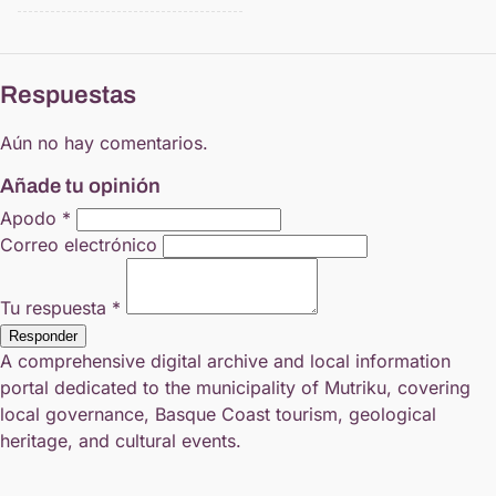
Respuestas
Aún no hay comentarios.
Añade tu opinión
Apodo *
Correo electrónico
Tu respuesta *
Responder
A comprehensive digital archive and local information
portal dedicated to the municipality of Mutriku, covering
local governance, Basque Coast tourism, geological
heritage, and cultural events.