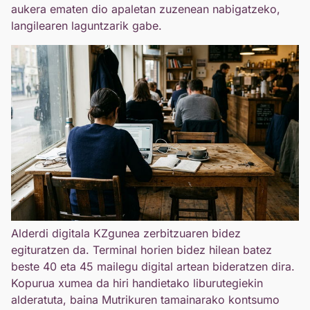
aukera ematen dio apaletan zuzenean nabigatzeko,
langilearen laguntzarik gabe.
Alderdi digitala KZgunea zerbitzuaren bidez
egituratzen da. Terminal horien bidez hilean batez
beste 40 eta 45 mailegu digital artean bideratzen dira.
Kopurua xumea da hiri handietako liburutegiekin
alderatuta, baina Mutrikuren tamainarako kontsumo