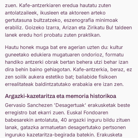
zuen. Kafe-antzerkiaren eredua hautatu zuten
antolatzaileek, ikusleen eta aktoreen arteko
gertutasuna bultzatzeko, eszenografia minimoak
erabiliz. Goizeko Izarra, Arizan eta Zirikatu Bu! taldeen
lanek eredu hori probatu zuten praktikan.
Hautu honek muga bat ere agerian uzten du: kultur
guneetako edukiera mugatuaren ondorioz, formatu
handiko antzerki obrak bertan behera utzi behar izan
dira behin baino gehiagotan. Kafe-antzerkia, beraz, ez
zen soilik aukera estetiko bat; baliabide fisikoen
errealitateak baldintzatutako erabakia ere izan zen.
Argazki-kazetaritza eta memoria historikoa
Gervasio Sanchezen 'Desagertuak' erakusketak beste
erregistro bat ekarri zuen. Euskal Fondoaren
babesarekin antolatuta, 40 argazki inguru bildu zituen
lanak, gatazka armatuetan desagertutako pertsonen
inguruko kazetaritza-begirada batekin. Erakusketa