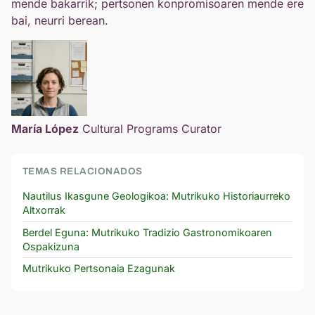
mende bakarrik; pertsonen konpromisoaren mende ere
bai, neurri berean.
María López
Cultural Programs Curator
TEMAS RELACIONADOS
Nautilus Ikasgune Geologikoa: Mutrikuko Historiaurreko
Altxorrak
Berdel Eguna: Mutrikuko Tradizio Gastronomikoaren
Ospakizuna
Mutrikuko Pertsonaia Ezagunak