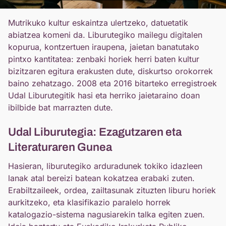
Mutrikuko kultur eskaintza ulertzeko, datuetatik
abiatzea komeni da. Liburutegiko mailegu digitalen
kopurua, kontzertuen iraupena, jaietan banatutako
pintxo kantitatea: zenbaki horiek herri baten kultur
bizitzaren egitura erakusten dute, diskurtso orokorrek
baino zehatzago. 2008 eta 2016 bitarteko erregistroek
Udal Liburutegitik hasi eta herriko jaietaraino doan
ibilbide bat marrazten dute.
Udal Liburutegia: Ezagutzaren eta
Literaturaren Gunea
Hasieran, liburutegiko arduradunek tokiko idazleen
lanak atal bereizi batean kokatzea erabaki zuten.
Erabiltzaileek, ordea, zailtasunak zituzten liburu horiek
aurkitzeko, eta klasifikazio paralelo horrek
katalogazio-sistema nagusiarekin talka egiten zuen.