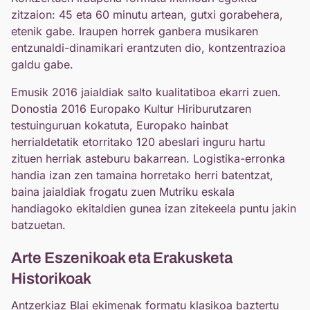
zitzaion: 45 eta 60 minutu artean, gutxi gorabehera,
etenik gabe. Iraupen horrek ganbera musikaren
entzunaldi-dinamikari erantzuten dio, kontzentrazioa
galdu gabe.
Emusik 2016 jaialdiak salto kualitatiboa ekarri zuen.
Donostia 2016 Europako Kultur Hiriburutzaren
testuinguruan kokatuta, Europako hainbat
herrialdetatik etorritako 120 abeslari inguru hartu
zituen herriak asteburu bakarrean. Logistika-erronka
handia izan zen tamaina horretako herri batentzat,
baina jaialdiak frogatu zuen Mutriku eskala
handiagoko ekitaldien gunea izan zitekeela puntu jakin
batzuetan.
Arte Eszenikoak eta Erakusketa
Historikoak
Antzerkiaz Blai ekimenak formatu klasikoa baztertu