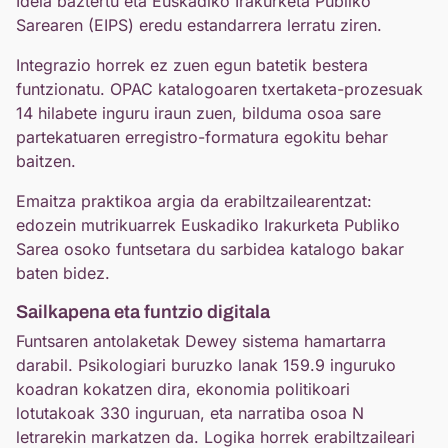
Ideia baztertu eta Euskadiko Irakurketa Publiko
Sarearen (EIPS) eredu estandarrera lerratu ziren.
Integrazio horrek ez zuen egun batetik bestera
funtzionatu. OPAC katalogoaren txertaketa-prozesuak
14 hilabete inguru iraun zuen, bilduma osoa sare
partekatuaren erregistro-formatura egokitu behar
baitzen.
Emaitza praktikoa argia da erabiltzailearentzat:
edozein mutrikuarrek Euskadiko Irakurketa Publiko
Sarea osoko funtsetara du sarbidea katalogo bakar
baten bidez.
Sailkapena eta funtzio digitala
Funtsaren antolaketak Dewey sistema hamartarra
darabil. Psikologiari buruzko lanak 159.9 inguruko
koadran kokatzen dira, ekonomia politikoari
lotutakoak 330 inguruan, eta narratiba osoa N
letrarekin markatzen da. Logika horrek erabiltzaileari