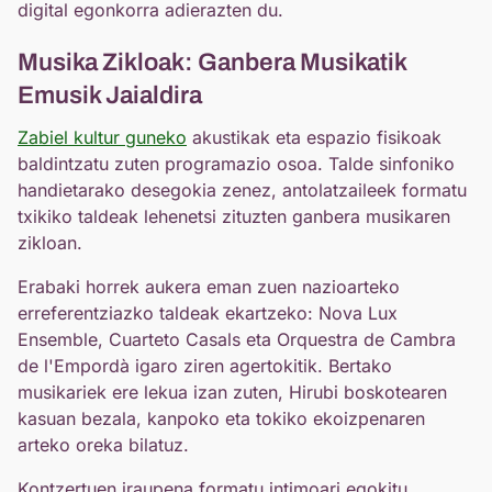
digital egonkorra adierazten du.
Musika Zikloak: Ganbera Musikatik
Emusik Jaialdira
Zabiel kultur guneko
akustikak eta espazio fisikoak
baldintzatu zuten programazio osoa. Talde sinfoniko
handietarako desegokia zenez, antolatzaileek formatu
txikiko taldeak lehenetsi zituzten ganbera musikaren
zikloan.
Erabaki horrek aukera eman zuen nazioarteko
erreferentziazko taldeak ekartzeko: Nova Lux
Ensemble, Cuarteto Casals eta Orquestra de Cambra
de l'Empordà igaro ziren agertokitik. Bertako
musikariek ere lekua izan zuten, Hirubi boskotearen
kasuan bezala, kanpoko eta tokiko ekoizpenaren
arteko oreka bilatuz.
Kontzertuen iraupena formatu intimoari egokitu