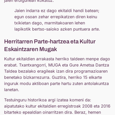
jaien erdigunean kokatuz.
Jaien indarra ez dago ekitaldi handi batean;
egun osoan zehar errepikatzen diren keinu
txikietan dago, marmitakoaren lehen
lapikotik bertso-saioko azken puntuera arte.
Herritarren Parte-hartzea eta Kultur
Eskaintzaren Mugak
Kultur ekitaldien arrakasta herriko taldeen menpe dago
erabat. Txantxangorri, MUGA eta Gure Ametsa Dantza
Taldea bezalako eragileak izan dira programazioaren
benetako bizkarrezurra. Guztira, herriko 15 elkarte
inguruk modu aktiboan parte hartu zuten antolakuntza
lanetan.
Testuinguru historikoa argi izatea komeni da:
aipatutako kultur ekitaldien erregistroak 2008 eta 2016
bitarteko epealdian oinarritzen dira. Beraz, hemen