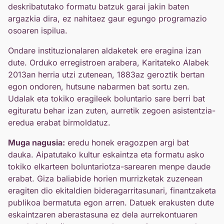
deskribatutako formatu batzuk garai jakin baten
argazkia dira, ez nahitaez gaur egungo programazio
osoaren ispilua.
Ondare instituzionalaren aldaketek ere eragina izan
dute. Orduko erregistroen arabera, Karitateko Alabek
2013an herria utzi zutenean, 1883az geroztik bertan
egon ondoren, hutsune nabarmen bat sortu zen.
Udalak eta tokiko eragileek boluntario sare berri bat
egituratu behar izan zuten, aurretik zegoen asistentzia-
eredua erabat birmoldatuz.
Muga nagusia:
eredu honek eragozpen argi bat
dauka. Aipatutako kultur eskaintza eta formatu asko
tokiko elkarteen boluntariotza-sarearen menpe daude
erabat. Giza baliabide horien murrizketak zuzenean
eragiten dio ekitaldien bideragarritasunari, finantzaketa
publikoa bermatuta egon arren. Datuek erakusten dute
eskaintzaren aberastasuna ez dela aurrekontuaren